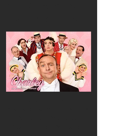
STREAMING
DIENSTEN!
Spotify,
Instagram, TikTok,
Apple Music,
YouTube Music,
Amazon, Deezer